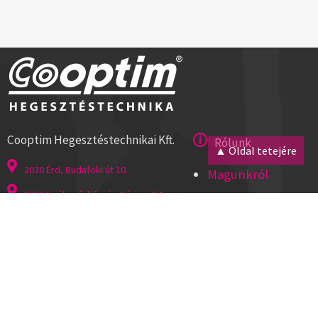
Cooptim Hegesztéstechnikai Kft.
Rólunk
▲ Oldal tetejére
2030 Érd, Budafoki út 10.
Magunkról
8000 Székesfehérvár, Géza u. 54.
Kapcsolat
Tel:+36 23 521 430
Cégadatok
ISO 9001
Segítség