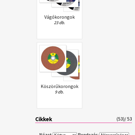
Vágókorongok
23 db.
Köszörűkorongok
9 db.
Cikkek
(
53
)/ 53
Nézet
Rendezés: