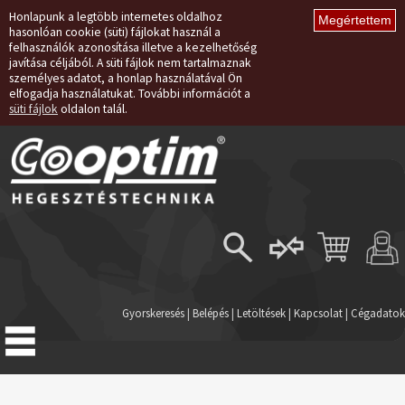
Honlapunk a legtöbb internetes oldalhoz
hasonlóan cookie (süti) fájlokat használ a
felhasználók azonosítása illetve a kezelhetőség
javítása céljából. A süti fájlok nem tartalmaznak
személyes adatot, a honlap használatával Ön
elfogadja használatukat. További információt a
süti fájlok
oldalon talál.
Belépés
Regisztráció
Gyorskeresés
|
Belépés
|
Letöltések
|
Kapcsolat
|
Cégadatok
Elfelejtett jelszó