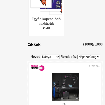
Egyéb kapcsolódó
eszközök
36 db.
Cikkek
(
1000
)/ 1000
Nézet
Rendezés:
870.0001.1
IBOT