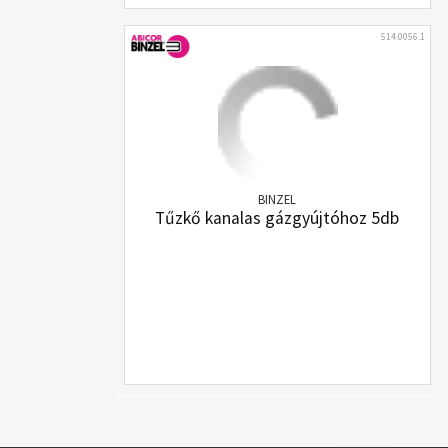
514.0056.1
BINZEL
Tűzkő kanalas gázgyújtóhoz 5db