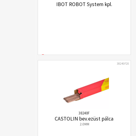
IBOT ROBOT System kpl.
38240F20
38240F
CASTOLIN bev.ezüst pálca
2.0MM