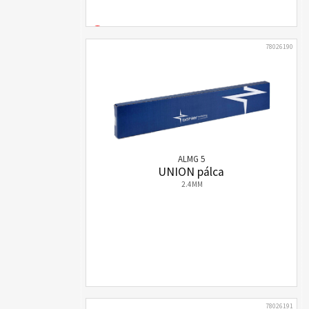
78026190
ALMG 5
UNION pálca
2.4MM
78026191