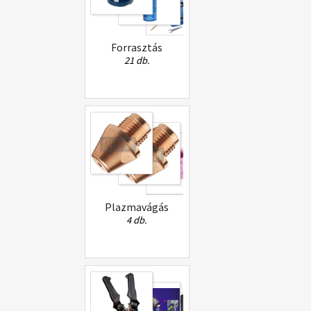
Forrasztás
21 db.
Plazmavágás
4 db.