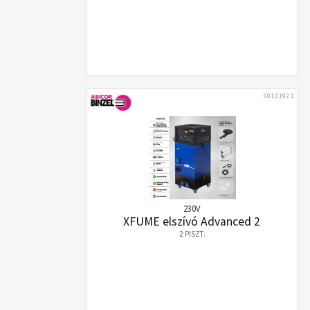
601.0192.1
230V
XFUME elszívó Advanced 2
2 PISZT.