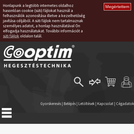
Honlapunk a legtöbb internetes oldalhoz
hasonlóan cookie (süti) fájlokat használ a
felhasználók azonosítása illetve a kezelhetőség
javítása céljából. A süti fájlok nem tartalmaznak
személyes adatot, a honlap használatával Ön
elfogadja használatukat. További információt a
süti fájlok
oldalon talál.
Belépés
Regisztráció
Gyorskeresés
|
Belépés
|
Letöltések
|
Kapcsolat
|
Cégadatok
Elfelejtett jelszó