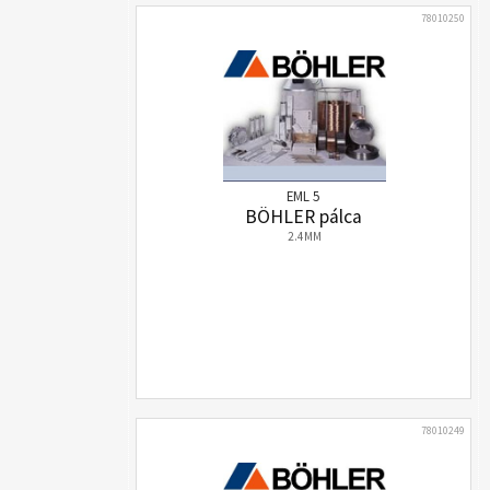
78010250
EML 5
BÖHLER pálca
2.4MM
78010249