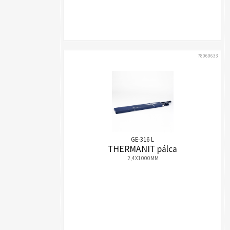
78069633
GE-316 L
THERMANIT pálca
2,4X1000MM