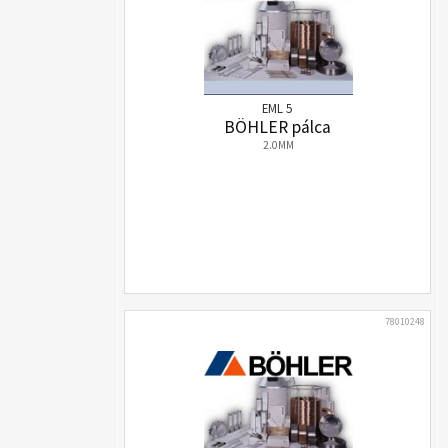
EML 5
BÖHLER pálca
2.0MM
78010248