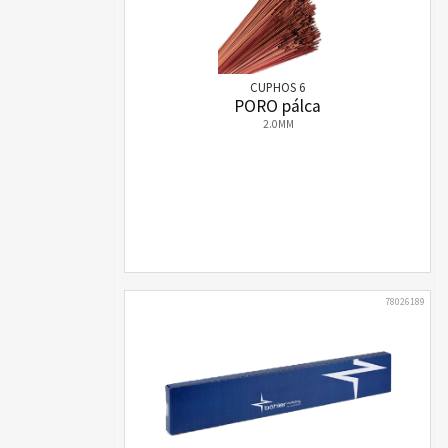
CUPHOS 6
PORO pálca
2.0MM
78026189