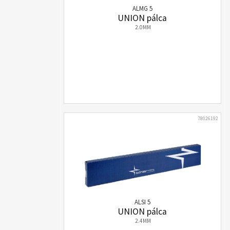
ALMG 5
UNION pálca
2.0MM
78026192
ALSI 5
UNION pálca
2.4MM