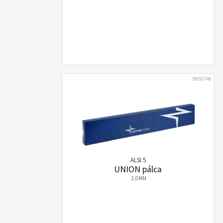
78050749
ALSI 5
UNION pálca
2,0MM