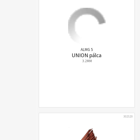
ALMG 5
UNION pálca
3.2MM
302520