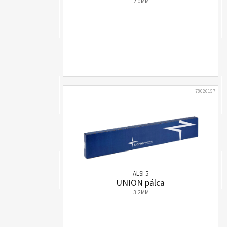
2,0MM
78026157
ALSI 5
UNION pálca
3.2MM