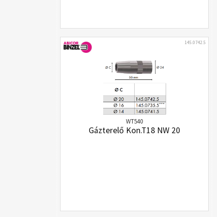
145.0742.5
WT540
Gázterelő Kon.T18 NW 20