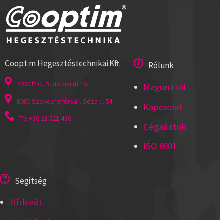
Cooptim Hegesztéstechnikai Kft.
Rólunk
2030 Érd, Budafoki út 10.
Magunkról
8000 Székesfehérvár, Géza u. 54.
Kapcsolat
Tel:+36 23 521 430
Cégadatok
ISO 9001
Segítség
Hírlevél