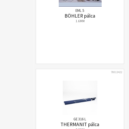
EML 5
BÖHLER pálca
1.6MM
78013422
GE 316 L
THERMANIT pálca