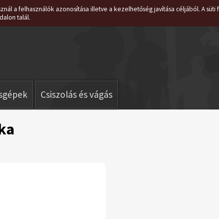
znál a felhasználók azonosítása illetve a kezelhetőség javítása céljából. A süt
dalon talál.
isgépek
Csiszolás és vágás
ka