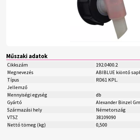
Műszaki adatok
Cikkszám
192.0400.2
Megnevezés
ABIBLUE kiöntő sap
Típus
RD61 KPL.
Jellemző
Mennyiségi egység
db
Gyártó
Alexander Binzel G
Származási hely
Németország
VTSZ
38109090
Nettó tömeg (kg)
0,500