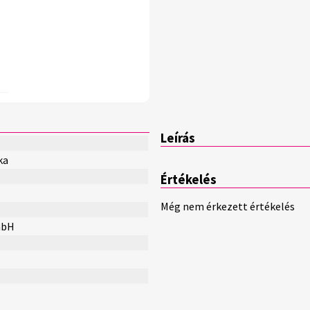
Leírás
ka
Értékelés
Még nem érkezett értékelés
mbH