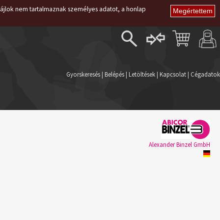
i fájlok nem tartalmaznak személyes adatot, a honlap
Belépés
Regisztráció
Gyorskeresés
|
Belépés
|
Letöltések
|
Kapcsolat
|
Cégadatok
Elfelejtett jelszó
Alexander Binzel GmbH