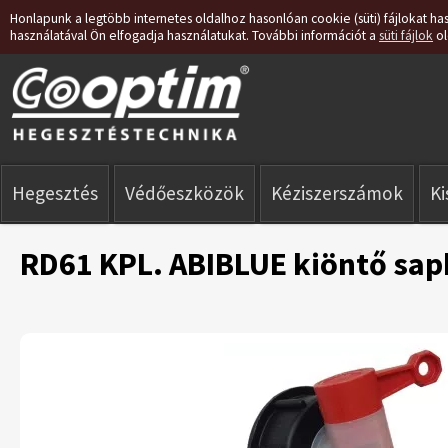
Honlapunk a legtöbb internetes oldalhoz hasonlóan cookie (süti) fájlokat has
használatával Ön elfogadja használatukat. További információt a
süti fájlok
ol
Hegesztés
Védőeszközök
Kéziszerszámok
K
RD61 KPL. ABIBLUE kiöntő sap