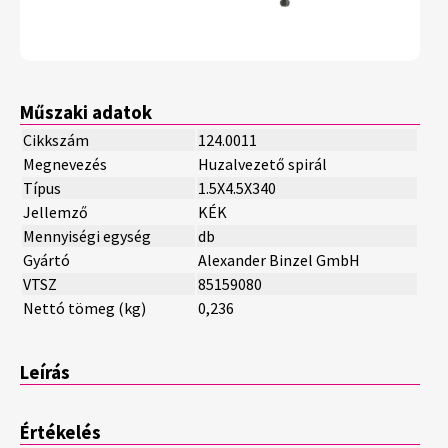
Műszaki adatok
Cikkszám
124.0011
Megnevezés
Huzalvezető spirál
Típus
1.5X4.5X340
Jellemző
KÉK
Mennyiségi egység
db
Gyártó
Alexander Binzel GmbH
VTSZ
85159080
Nettó tömeg (kg)
0,236
Leírás
Értékelés