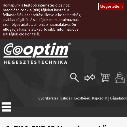
Honlapunk a legtöbb internetes oldalhoz
hasonlóan cookie (süti) fájlokat használ a
felhasználók azonosítása illetve a kezelhetőség
javítása céljából. A süti fájlok nem tartalmaznak
személyes adatot, a honlap használatával Ön
elfogadja használatukat. További információt a
süti fájlok
oldalon talál.
Belépés
Regisztráció
Gyorskeresés
|
Belépés
|
Letöltések
|
Kapcsolat
|
Cégadatok
Elfelejtett jelszó