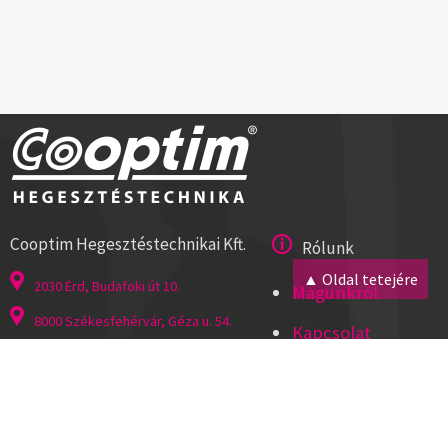
Cooptim Hegesztéstechnikai Kft.
Rólunk
▲ Oldal tetejére
2030 Érd, Budafoki út 10.
Magunkról
8000 Székesfehérvár, Géza u. 54.
Kapcsolat
Tel:+36 23 521 430
Cégadatok
ISO 9001