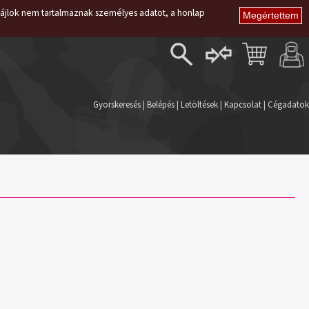
i fájlok nem tartalmaznak személyes adatot, a honlap
Belépés
Regisztráció
Gyorskeresés
|
Belépés
|
Letöltések
|
Kapcsolat
|
Cégadatok
Elfelejtett jelszó