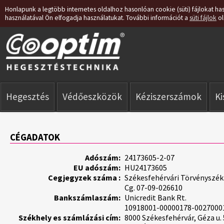
Honlapunk a legtöbb internetes oldalhoz hasonlóan cookie (süti) fájlokat has
használatával Ön elfogadja használatukat. További információt a
süti fájlok
ol
Hegesztés
Védőeszközök
Kéziszerszámok
K
CÉGADATOK
Adószám:
24173605-2-07
EU adószám:
HU24173605
Cegjegyzek száma :
Székesfehérvári Törvényszék
Cg. 07-09-026610
Bankszámlaszám:
Unicredit Bank Rt.
10918001-00000178-0027000
Székhely es számlázási cím:
8000 Székesfehérvár, Géza u. 