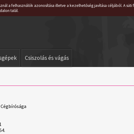
znál a felhasználók azonosítása illetve a kezelhetőség javítása céljából. A süt
dalon talál.
isgépek
Csiszolás és vágás
 Cégbírósága
1
54.