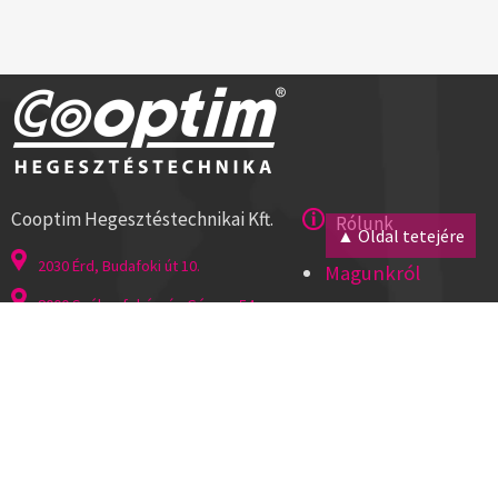
Cooptim Hegesztéstechnikai Kft.
Rólunk
▲ Oldal tetejére
2030 Érd, Budafoki út 10.
Magunkról
8000 Székesfehérvár, Géza u. 54.
Kapcsolat
Tel:+36 23 521 430
Cégadatok
ISO 9001
Segítség