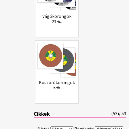
Vágókorongok
23 db.
Köszörűkorongok
9 db.
Cikkek
(
53
)/ 53
Nézet
Rendezés: