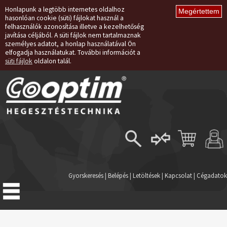
Honlapunk a legtöbb internetes oldalhoz
hasonlóan cookie (süti) fájlokat használ a
felhasználók azonosítása illetve a kezelhetőség
javítása céljából. A süti fájlok nem tartalmaznak
személyes adatot, a honlap használatával Ön
elfogadja használatukat. További információt a
süti fájlok
oldalon talál.
Belépés
Regisztráció
Gyorskeresés
|
Belépés
|
Letöltések
|
Kapcsolat
|
Cégadatok
Elfelejtett jelszó