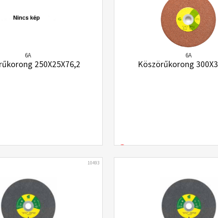
6A
6A
rűkorong 250X25X76,2
Köszörűkorong 300X
10493