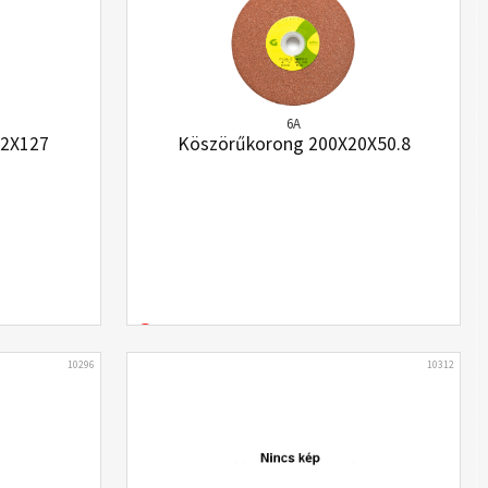
6A
32X127
Köszörűkorong 200X20X50.8
10296
10312