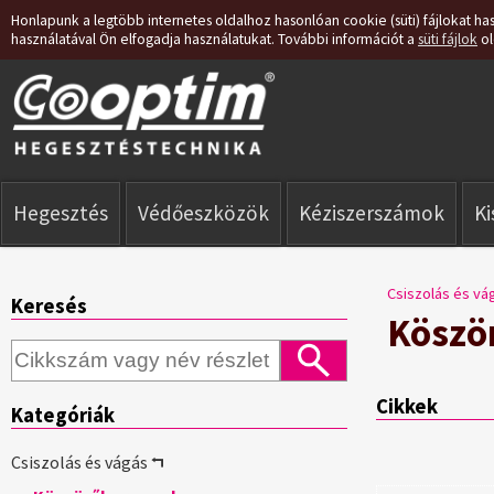
Honlapunk a legtöbb internetes oldalhoz hasonlóan cookie (süti) fájlokat has
használatával Ön elfogadja használatukat. További információt a
süti fájlok
ol
Hegesztés
Védőeszközök
Kéziszerszámok
K
Csiszolás és vá
Keresés
Köszö
Cikkek
Kategóriák
Csiszolás és vágás ⮢