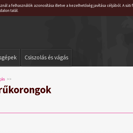
znál a felhasználók azonosítása illetve a kezelhetőség javítása céljából. A süt
dalon talál.
isgépek
Csiszolás és vágás
gás
>>
rűkorongok