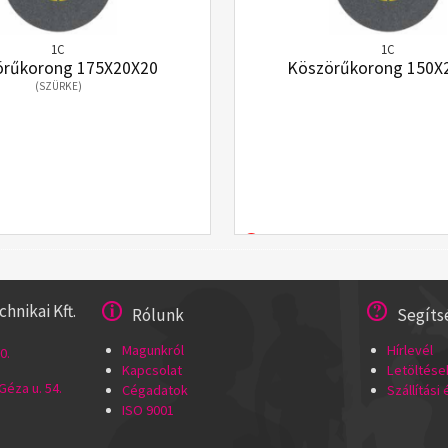
1C
1C
örűkorong 175X20X20
Köszörűkorong 150X
(SZÜRKE)
nikai Kft.
Rólunk
Segíts
Magunkról
Hírlevél
0.
Kapcsolat
Letöltése
éza u. 54.
Cégadatok
Szállítási
ISO 9001