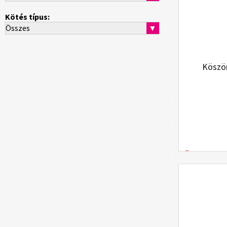
Kötés típus:
Összes
▼
Köszö