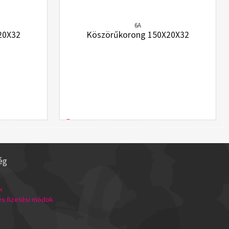
6A
20X32
Köszörűkorong 150X20X32
ég
k
 és fizetési módok