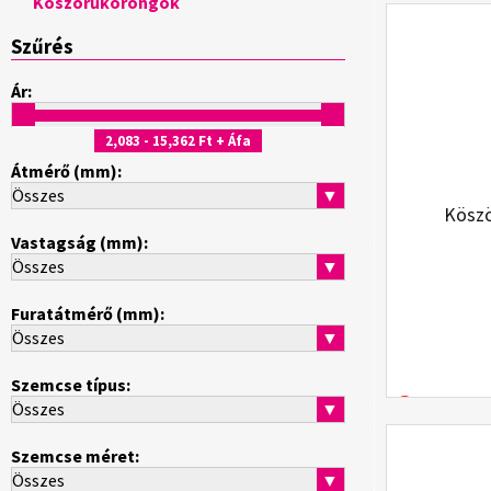
Köszörűkorongok
Szűrés
Ár:
2,083
- 15,362
Ft + Áfa
Átmérő (mm):
Összes
▼
Kösz
Vastagság (mm):
Összes
▼
Furatátmérő (mm):
Összes
▼
Szemcse típus:
Összes
▼
Szemcse méret:
Összes
▼