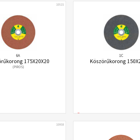
10515
6A
1C
örűkorong 175X20X20
Köszörűkorong 150X
(PIROS)
10958