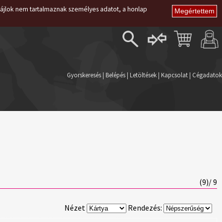
i fájlok nem tartalmaznak személyes adatot, a honlap
Belépés
Regisztráció
Gyorskeresés
|
Belépés
|
Letöltések
|
Kapcsolat
|
Cégadatok
Elfelejtett jelszó
(
9
)/ 9
Nézet
Rendezés: