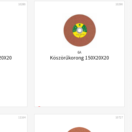
10280
10290
6A
20X20
Köszörűkorong 150X20X20
11164
10727