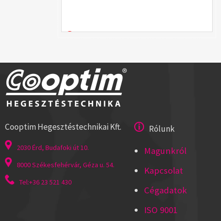
Cooptim Hegesztéstechnikai Kft.
Rólunk
2030 Érd, Budafoki út 10.
Magunkról
8000 Székesfehérvár, Géza u. 54.
Kapcsolat
Tel:+36 23 521 430
Cégadatok
ISO 9001