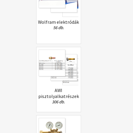
Wolfram elektródák
56 db.
AWI
pisztolyalkatrészek
306 db.