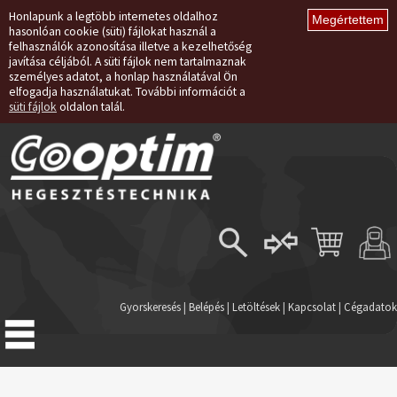
Honlapunk a legtöbb internetes oldalhoz
hasonlóan cookie (süti) fájlokat használ a
felhasználók azonosítása illetve a kezelhetőség
javítása céljából. A süti fájlok nem tartalmaznak
személyes adatot, a honlap használatával Ön
elfogadja használatukat. További információt a
süti fájlok
oldalon talál.
Belépés
Regisztráció
Gyorskeresés
|
Belépés
|
Letöltések
|
Kapcsolat
|
Cégadatok
Elfelejtett jelszó