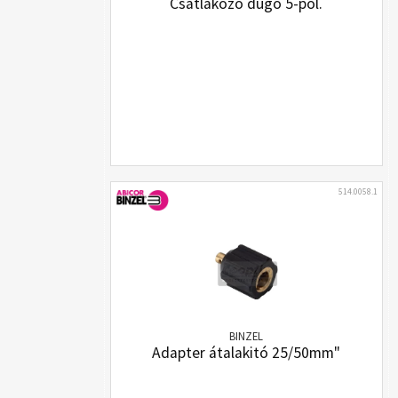
Csatlakozó dugó 5-pol.
514.0058.1
BINZEL
Adapter átalakitó 25/50mm"