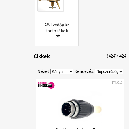
AWI védőgáz
tartozékok
1 db.
Cikkek
(
424
)/ 424
Nézet
Rendezés:
175.0011