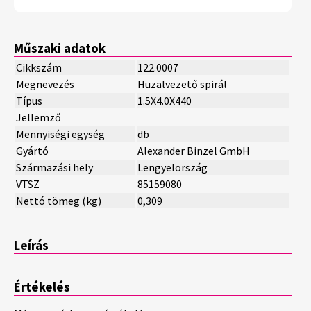
Műszaki adatok
Cikkszám
122.0007
Megnevezés
Huzalvezető spirál
Típus
1.5X4.0X440
Jellemző
Mennyiségi egység
db
Gyártó
Alexander Binzel GmbH
Származási hely
Lengyelország
VTSZ
85159080
Nettó tömeg (kg)
0,309
Leírás
Értékelés