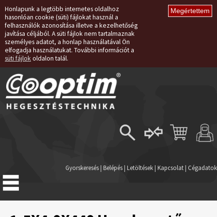
Honlapunk a legtöbb internetes oldalhoz
hasonlóan cookie (süti) fájlokat használ a
felhasználók azonosítása illetve a kezelhetőség
javítása céljából. A süti fájlok nem tartalmaznak
személyes adatot, a honlap használatával Ön
elfogadja használatukat. További információt a
süti fájlok
oldalon talál.
Belépés
Regisztráció
Gyorskeresés
|
Belépés
|
Letöltések
|
Kapcsolat
|
Cégadatok
Elfelejtett jelszó