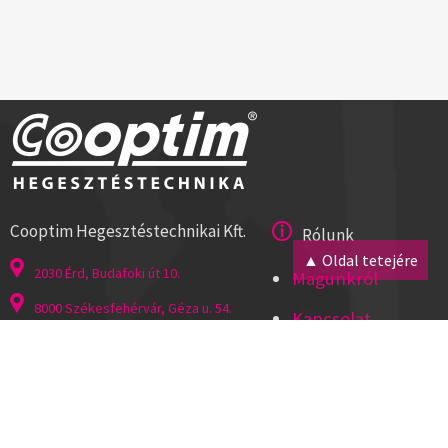
Cooptim Hegesztéstechnikai Kft.
Rólunk
▲ Oldal tetejére
2030 Érd, Budafoki út 10.
Magunkról
8000 Székesfehérvár, Géza u. 54.
Kapcsolat
Tel:+36 23 521 430
Cégadatok
ISO 9001