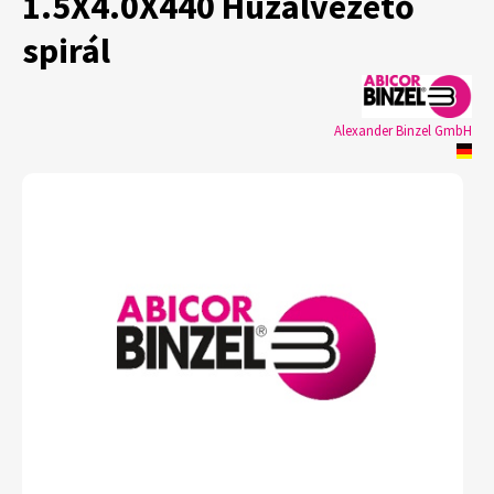
1.5X4.0X440 Huzalvezető
spirál
Alexander Binzel GmbH