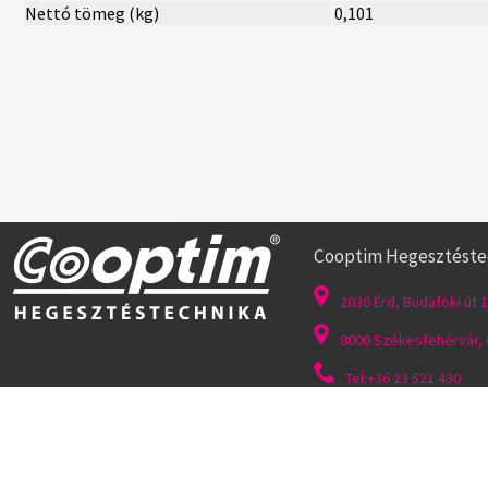
Nettó tömeg (kg)
0,101
Cooptim Hegesztéstech
2030 Érd, Budafoki út 1
8000 Székesfehérvár, G
Tel:+36 23 521 430
Felhasználás feltételei
|
Általános szerződési feltételek
|
Adatvédelem
|
Süti fájlok