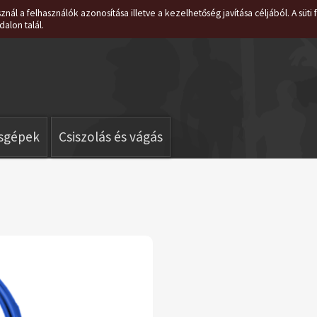
znál a felhasználók azonosítása illetve a kezelhetőség javítása céljából. A süt
dalon talál.
isgépek
Csiszolás és vágás