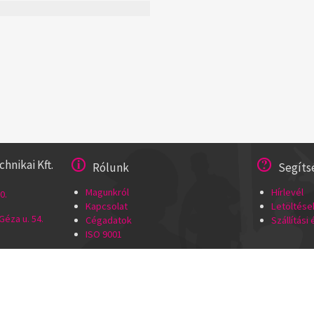
nikai Kft.
Rólunk
Segíts
Magunkról
Hírlevél
0.
Kapcsolat
Letöltése
éza u. 54.
Cégadatok
Szállítási
ISO 9001