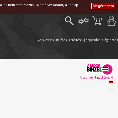
i fájlok nem tartalmaznak személyes adatot, a honlap
Belépés
Regisztráció
Gyorskeresés
|
Belépés
|
Letöltések
|
Kapcsolat
|
Cégadatok
Elfelejtett jelszó
Alexander Binzel GmbH