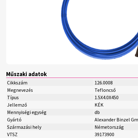
Műszaki adatok
Cikkszám
126.0008
Megnevezés
Tefloncső
Típus
1.5X4.0X450
Jellemző
KÉK
Mennyiségi egység
db
Gyártó
Alexander Binzel G
Származási hely
Németország
VTSZ
39173900