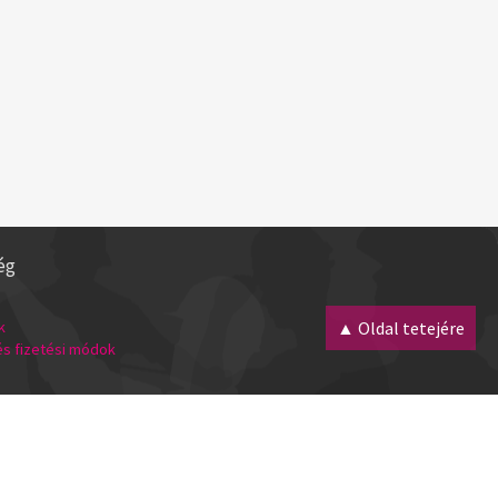
ég
k
▲ Oldal tetejére
 és fizetési módok
Minden jog fenntartva! 2007 - 2026 |
webmester