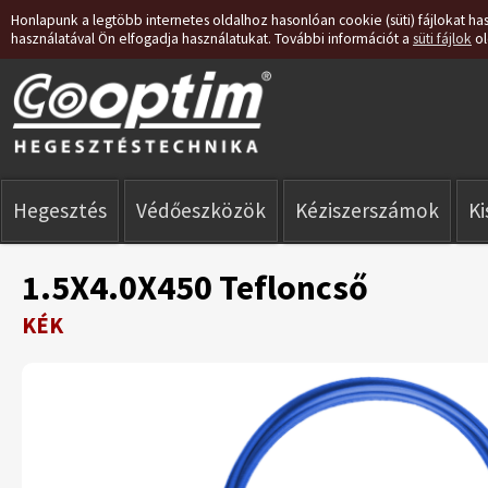
Honlapunk a legtöbb internetes oldalhoz hasonlóan cookie (süti) fájlokat has
használatával Ön elfogadja használatukat. További információt a
süti fájlok
ol
Hegesztés
Védőeszközök
Kéziszerszámok
K
1.5X4.0X450 Tefloncső
KÉK