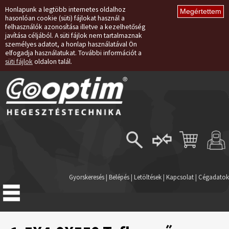
Honlapunk a legtöbb internetes oldalhoz
hasonlóan cookie (süti) fájlokat használ a
felhasználók azonosítása illetve a kezelhetőség
javítása céljából. A süti fájlok nem tartalmaznak
személyes adatot, a honlap használatával Ön
elfogadja használatukat. További információt a
süti fájlok
oldalon talál.
Belépés
Regisztráció
Gyorskeresés
|
Belépés
|
Letöltések
|
Kapcsolat
|
Cégadatok
Elfelejtett jelszó