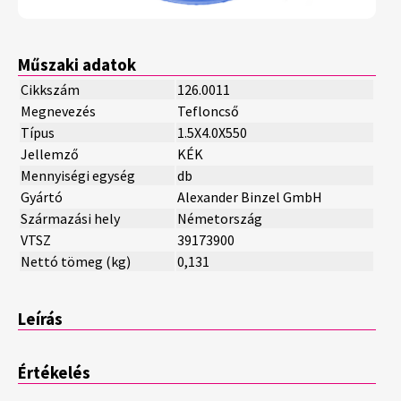
Műszaki adatok
Cikkszám
126.0011
Megnevezés
Tefloncső
Típus
1.5X4.0X550
Jellemző
KÉK
Mennyiségi egység
db
Gyártó
Alexander Binzel GmbH
Származási hely
Németország
VTSZ
39173900
Nettó tömeg (kg)
0,131
Leírás
Értékelés