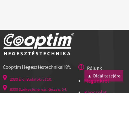
Cooptim Hegesztéstechnikai Kft.
Rólunk
▲ Oldal tetejére
2030 Érd, Budafoki út 10.
Magunkról
8000 Székesfehérvár, Géza u. 54.
Kapcsolat
Tel:+36 23 521 430
Cégadatok
ISO 9001