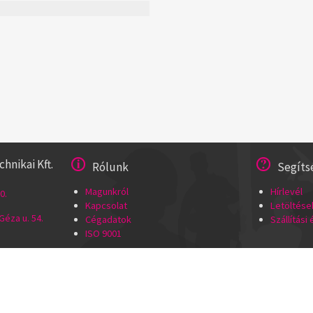
nikai Kft.
Rólunk
Segíts
Magunkról
Hírlevél
0.
Kapcsolat
Letöltése
éza u. 54.
Cégadatok
Szállítási
ISO 9001