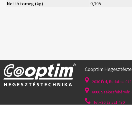
Nettó tömeg (kg)
0,105
Cooptim Hegesztéstech
2030 Érd, Budafoki út 1
8000 Székesfehérvár, G
Tel:+36 23 521 430
Felhasználás feltételei
|
Általános szerződési feltételek
|
Adatvédelem
|
Süti fájlok