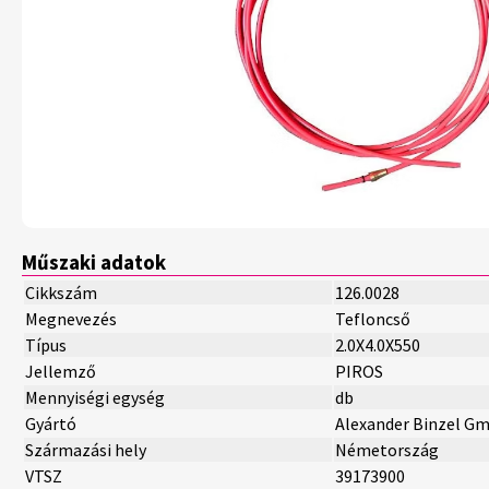
Műszaki adatok
Cikkszám
126.0028
Megnevezés
Tefloncső
Típus
2.0X4.0X550
Jellemző
PIROS
Mennyiségi egység
db
Gyártó
Alexander Binzel G
Származási hely
Németország
VTSZ
39173900