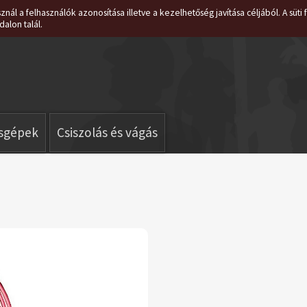
znál a felhasználók azonosítása illetve a kezelhetőség javítása céljából. A süt
dalon talál.
isgépek
Csiszolás és vágás