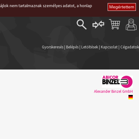
i fájlok nem tartalmaznak személyes adatot, a honlap
Belépés
Regisztráció
Gyorskeresés
|
Belépés
|
Letöltések
|
Kapcsolat
|
Cégadatok
Elfelejtett jelszó
Alexander Binzel GmbH