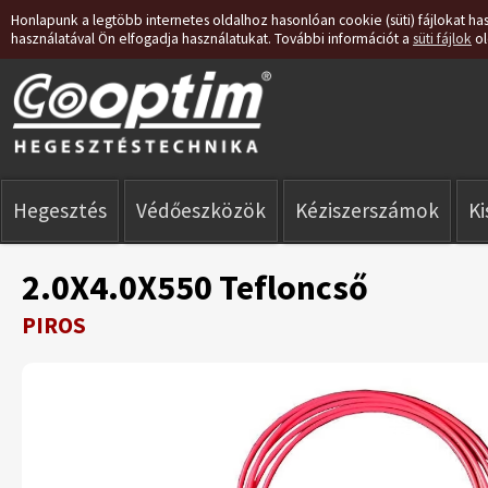
Honlapunk a legtöbb internetes oldalhoz hasonlóan cookie (süti) fájlokat has
használatával Ön elfogadja használatukat. További információt a
süti fájlok
ol
Hegesztés
Védőeszközök
Kéziszerszámok
K
2.0X4.0X550 Tefloncső
PIROS