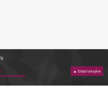
ég
k
▲ Oldal tetejére
 és fizetési módok
Minden jog fenntartva! 2007 - 2026 |
webmester