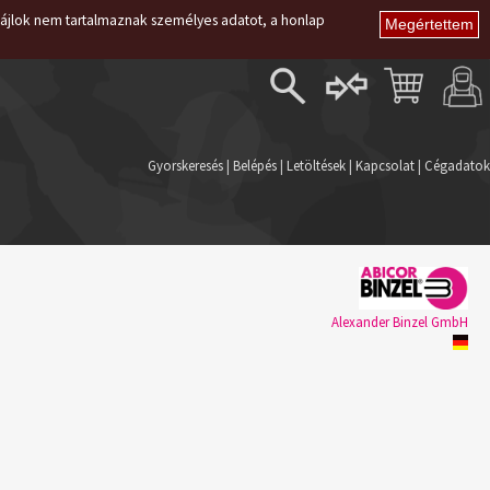
i fájlok nem tartalmaznak személyes adatot, a honlap
Belépés
Regisztráció
Gyorskeresés
|
Belépés
|
Letöltések
|
Kapcsolat
|
Cégadatok
Elfelejtett jelszó
Alexander Binzel GmbH