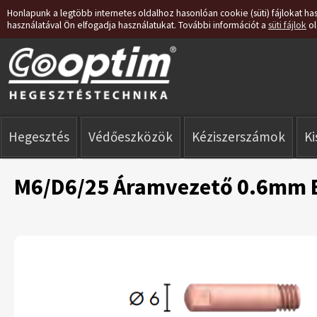
Honlapunk a legtöbb internetes oldalhoz hasonlóan cookie (süti) fájlokat has
használatával Ön elfogadja használatukat. További információt a
süti fájlok
ol
Hegesztés
Védőeszközök
Kéziszerszámok
K
M6/D6/25 Áramvezető 0.6mm 