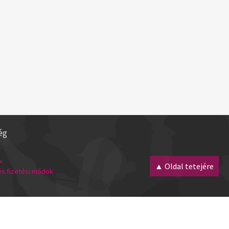
ég
k
▲ Oldal tetejére
 és fizetési módok
Minden jog fenntartva! 2007 - 2026 |
webmester