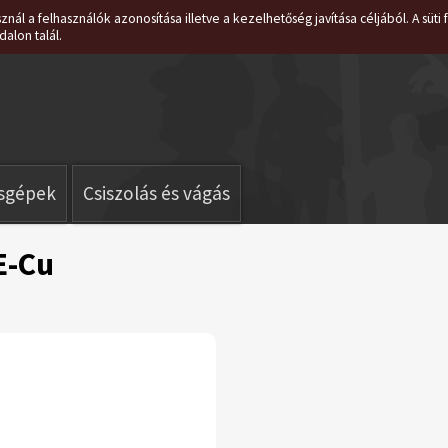
znál a felhasználók azonosítása illetve a kezelhetőség javítása céljából. A süt
dalon talál.
isgépek
Csiszolás és vágás
E-Cu