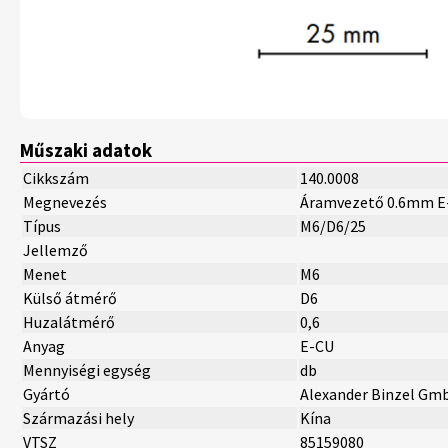
Műszaki adatok
Cikkszám
140.0008
Megnevezés
Áramvezető 0.6mm E
Típus
M6/D6/25
Jellemző
Menet
M6
Külső átmérő
D6
Huzalátmérő
0,6
Anyag
E-CU
Mennyiségi egység
db
Gyártó
Alexander Binzel Gm
Származási hely
Kína
VTSZ
85159080