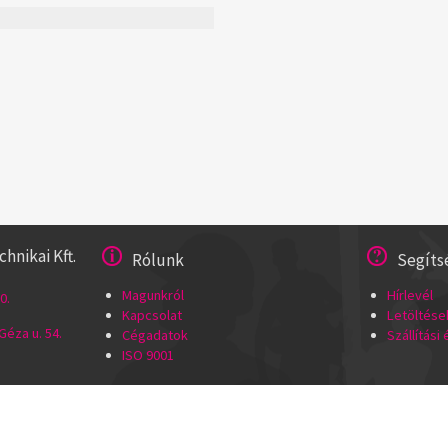
nikai Kft.
Rólunk
Segíts
Magunkról
Hírlevél
0.
Kapcsolat
Letöltése
éza u. 54.
Cégadatok
Szállítási
ISO 9001