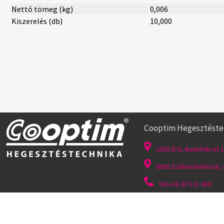
Nettó tömeg (kg)
0,006
Kiszerelés (db)
10,000
Cooptim Hegesztéstech
2030 Érd, Budafoki út 1
8000 Székesfehérvár, G
Tel:+36 23 521 430
Felhasználás feltételei
|
Általános szerződési feltételek
|
Adatvédelem
|
Süti fájlok