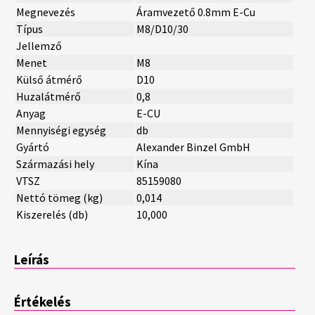
Megnevezés
Áramvezető 0.8mm E-Cu
Típus
M8/D10/30
Jellemző
Menet
M8
Külső átmérő
D10
Huzalátmérő
0,8
Anyag
E-CU
Mennyiségi egység
db
Gyártó
Alexander Binzel GmbH
Származási hely
Kína
VTSZ
85159080
Nettó tömeg (kg)
0,014
Kiszerelés (db)
10,000
Leírás
Értékelés