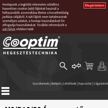
Honlapunk a legtöbb internetes oldalhoz
hasonlóan cookie (süti) fájlokat használ a
felhasználók azonosítása illetve a kezelhetőség
javítása céljából. A süti fájlok nem tartalmaznak
személyes adatot, a honlap használatával Ön
elfogadja használatukat. További információt a
süti fájlok
oldalon talál.
Belépés
Regisztráció
Gyorskeresés
|
Belépés
|
Letöltések
|
Kapcsolat
|
Cégadatok
Elfelejtett jelszó