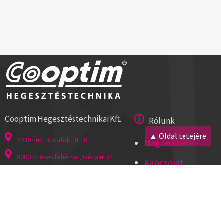
Cooptim Hegesztéstechnikai Kft.
Rólunk
▲ Oldal tetejére
2030 Érd, Budafoki út 10.
Magunkról
8000 Székesfehérvár, Géza u. 54.
Kapcsolat
Tel:+36 23 521 430
Cégadatok
ISO 9001