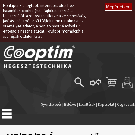
Honlapunk a legtöbb internetes oldalhoz
hasonlóan cookie (süti) fájlokat használ a
felhasználók azonosítása illetve a kezelhetőség
javítása céljából. A süti fájlok nem tartalmaznak
személyes adatot, a honlap használatával Ön
elfogadja használatukat. További információt a
süti fájlok
oldalon talál.
Belépés
Regisztráció
Gyorskeresés
|
Belépés
|
Letöltések
|
Kapcsolat
|
Cégadatok
Elfelejtett jelszó