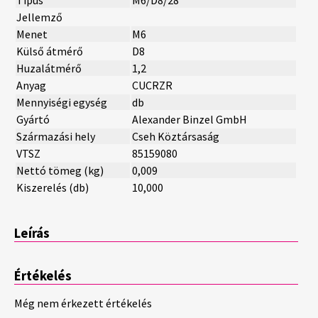
Jellemző
Menet
M6
Külső átmérő
D8
Huzalátmérő
1,2
Anyag
CUCRZR
Mennyiségi egység
db
Gyártó
Alexander Binzel GmbH
Származási hely
Cseh Köztársaság
VTSZ
85159080
Nettó tömeg (kg)
0,009
Kiszerelés (db)
10,000
Leírás
Értékelés
Még nem érkezett értékelés