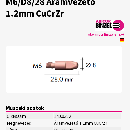
M6/D8/28 Áramvezető
1.2mm CuCrZr
Alexander Binzel GmbH
Műszaki adatok
Cikkszám
140.0382
Megnevezés
Áramvezető 1.2mm CuCrZr
Típus
M6/D8/28