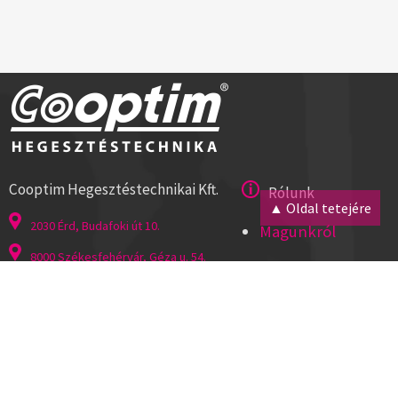
Cooptim Hegesztéstechnikai Kft.
Rólunk
▲ Oldal tetejére
2030 Érd, Budafoki út 10.
Magunkról
8000 Székesfehérvár, Géza u. 54.
Kapcsolat
Tel:+36 23 521 430
Cégadatok
ISO 9001