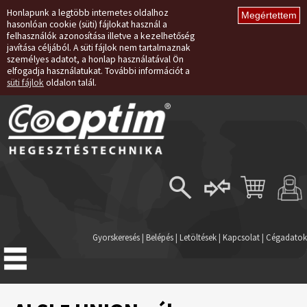
Honlapunk a legtöbb internetes oldalhoz
hasonlóan cookie (süti) fájlokat használ a
felhasználók azonosítása illetve a kezelhetőség
javítása céljából. A süti fájlok nem tartalmaznak
személyes adatot, a honlap használatával Ön
elfogadja használatukat. További információt a
süti fájlok
oldalon talál.
Belépés
Regisztráció
Gyorskeresés
|
Belépés
|
Letöltések
|
Kapcsolat
|
Cégadatok
Elfelejtett jelszó