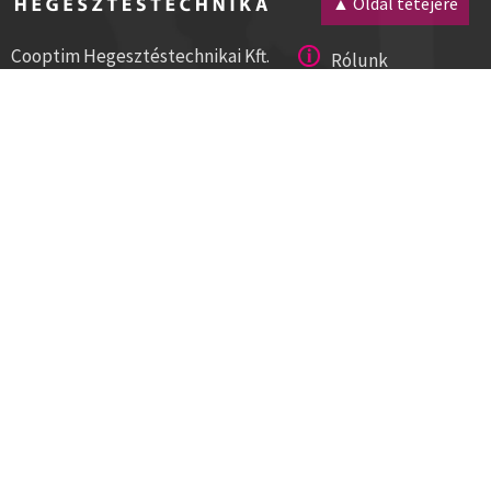
▲ Oldal tetejére
Cooptim Hegesztéstechnikai Kft.
Rólunk
2030 Érd, Budafoki út 10.
Magunkról
8000 Székesfehérvár, Géza u. 54.
Kapcsolat
Tel:+36 23 521 430
Cégadatok
ISO 9001
Segítség
Hírlevél
Letöltések
Szállítási és fizetési módok