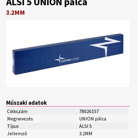
ALSI 5 UNION pálca
3.2MM
Műszaki adatok
Cikkszám
78026157
Megnevezés
UNION pálca
Típus
ALSI 5
Jellemző
3.2MM